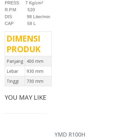
PRESS 7 Kg/cm²
R.P.M 520
DIS 98 Liter/min
CAP 58 L
DIMENSI
PRODUK
Panjang
400 mm
Lebar
930 mm
Tinggi
730 mm
YOU MAY LIKE
YMD R100H